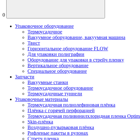
0
Упаковочное оборудование
Термоусадочное
Вакуумное оборудование, вакуумная машина
Твист
Горизонтальное оборудование FLOW
Для упаковки полиграфии
Оборудование для упаковки в стрейч пленку
Вертикальное оборудование
Специальное оборудование
Запчасти
Вакуумные станки
Термоусадочное оборудование
Термоусадочные туннели
Упаковочные материалы
Термоусадочная полиолефиновая плёнка
Плёнка с горячей перфорацией
Термоусадочная поливинилхлоридная пленка Optim
Skin-плёнка
Воздушно-пузырьковая плёнка
Рифленые пакеты в рулонах
Стретч пленка